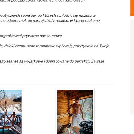
w saunie podczas zorganizowanych nocy saunowych
eutycznych seansów, po których schłodzić się możesz w
 na odpoczynek do naszej strefy relaksu, w której czeka na
zorganizować prywatną noc saunową.
ie, dzięki czemu seanse saunowe wpływają pozytywnie na Twoje
jego seanse są wyjątkowe i dopracowane do perfekcji. Zawsze