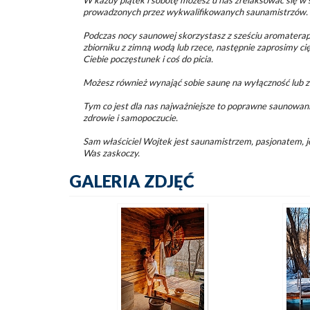
W każdy piątek i sobotę możesz u nas zrelaksować się 
prowadzonych przez wykwalifikowanych saunamistrzów.
Podczas nocy saunowej skorzystasz z sześciu aromaterap
zbiorniku z zimną wodą lub rzece, następnie zaprosimy cię
Ciebie poczęstunek i coś do picia.
Możesz również wynająć sobie saunę na wyłączność lub 
Tym co jest dla nas najważniejsze to poprawne saunowan
zdrowie i samopoczucie.
Sam właściciel Wojtek jest saunamistrzem, pasjonatem, 
Was zaskoczy.
GALERIA ZDJĘĆ