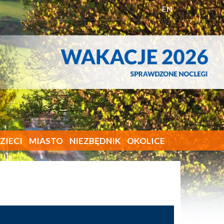
EN
ZIECI
MIASTO
NIEZBĘDNIK
OKOLICE