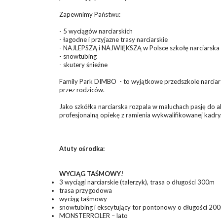
Zapewnimy Państwu:
- 5 wyciągów narciarskich
- łagodne i przyjazne trasy narciarskie
- NAJLEPSZĄ i NAJWIĘKSZĄ w Polsce szkołę narciarska 
- snowtubing
- skutery śnieżne
Family Park DIMBO - to wyjątkowe przedszkole narciarski
przez rodziców.
Jako szkółka narciarska rozpala w maluchach pasję do a
profesjonalną opiekę z ramienia wykwalifikowanej kadry
Atuty ośrodka:
WYCIĄG TAŚMOWY!
3 wyciągi narciarskie (talerzyk), trasa o długości 300m
trasa przygodowa
wyciąg taśmowy
snowtubing i ekscytujący tor pontonowy o długości 20
MONSTERROLER – lato