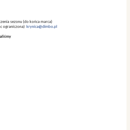
czenia sezonu (do końca marca)
sc ograniczona)
krynica@dimbo.pl
aliśmy