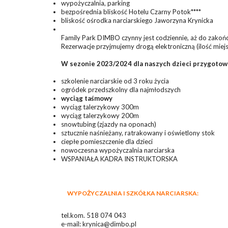
wypożyczalnia, parking
bezpośrednia bliskość Hotelu Czarny Potok****
bliskość ośrodka narciarskiego Jaworzyna Krynicka
Family Park DIMBO czynny jest codziennie, aż do zakoń
Rezerwacje przyjmujemy drogą elektroniczną (ilość miej
W sezonie 2023/2024 dla naszych dzieci przygotow
szkolenie narciarskie od 3 roku życia
ogródek przedszkolny dla najmłodszych
wyciąg taśmowy
wyciąg talerzykowy 300m
wyciąg talerzykowy 200m
snowtubing (zjazdy na oponach)
sztucznie naśnieżany, ratrakowany i oświetlony stok
ciepłe pomieszczenie dla dzieci
nowoczesna wypożyczalnia narciarska
WSPANIAŁA KADRA INSTRUKTORSKA
WYPOŻYCZALNIA I SZKÓŁKA NARCIARSKA:
tel.kom. 518 074 043
e-mail: krynica@dimbo.pl