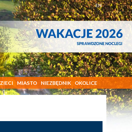
EN
ZIECI
MIASTO
NIEZBĘDNIK
OKOLICE