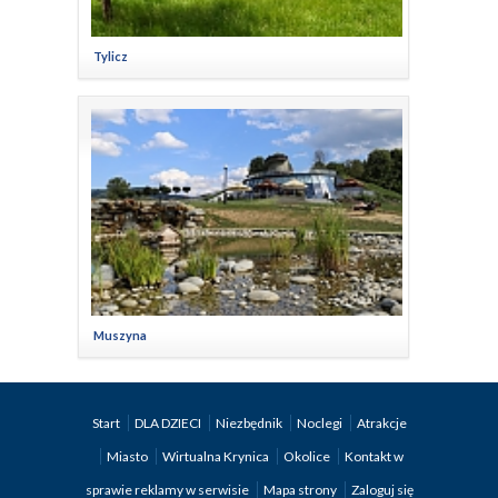
Tylicz
Muszyna
Start
DLA DZIECI
Niezbędnik
Noclegi
Atrakcje
Miasto
Wirtualna Krynica
Okolice
Kontakt w
sprawie reklamy w serwisie
Mapa strony
Zaloguj się