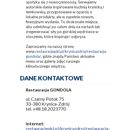
spotyka się z nowoczesnością. Serwujemy
autorskie dania inspirowane kuchnią krynicką i
łemkowską, przygotowane w oparciu o
lokalne produkty, ale w zupełnie nowym,
finezyjnym wydaniu. To doskonałe miejsce,
aby odetchnąć po całym dniu na nartach lub
zregenerować siły po górskiej wędrówce w
otoczeniu, które inspiruje i odpręża.
Zapraszamy na naszą stronę
www.
restauracjepkl.pl/krynicazdroj/restauracja-
gondola/
, gdzie znajdą Państwo aktualne
menu oraz galerię zdjęć naszego
klimatycznego wnętrza.
DANE KONTAKTOWE
Restauracja GONDOLA
ul. Czarny Potok 75
33-380 Krynica-Zdrój
tel. +48.18.2023770
internet:
restauracjepkl.pl/krynicazdroj/restauracja-