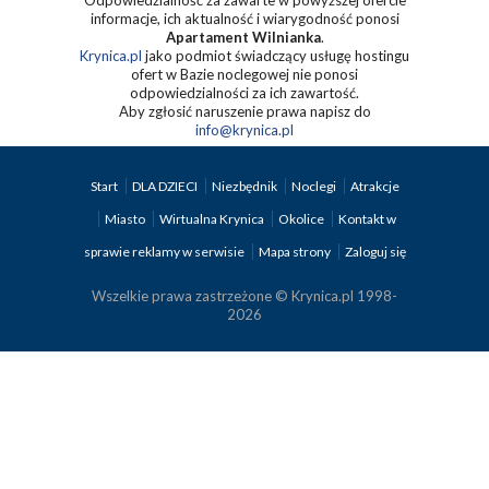
Odpowiedzialność za zawarte w powyższej ofercie
informacje, ich aktualność i wiarygodność ponosi
Apartament Wilnianka
.
Krynica.pl
jako podmiot świadczący usługę hostingu
ofert w Bazie noclegowej nie ponosi
odpowiedzialności za ich zawartość.
Aby zgłosić naruszenie prawa napisz do
info@krynica.pl
Start
DLA DZIECI
Niezbędnik
Noclegi
Atrakcje
Miasto
Wirtualna Krynica
Okolice
Kontakt w
sprawie reklamy w serwisie
Mapa strony
Zaloguj się
Wszelkie prawa zastrzeżone © Krynica.pl 1998-
2026