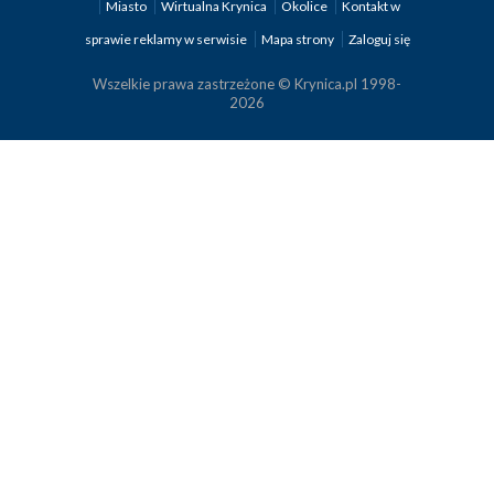
Miasto
Wirtualna Krynica
Okolice
Kontakt w
sprawie reklamy w serwisie
Mapa strony
Zaloguj się
Wszelkie prawa zastrzeżone © Krynica.pl 1998-
2026