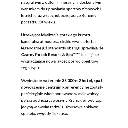
naturalnym źródłom mineralnym, doskonałym
warunkom do uprawiania sportów zimowych i
letnich oraz wszechobecnej aurze Bohemy
początku XX wieku.
Urzekająca lokalizacja górskiego kurortu,
kameralna atmosfera, ekskluzywna oferta i
legendarne już standardy obsługi sprawiają, że
Czarny Potok Resort & Spa*****
to miejsce
wyznaczające nową jakość pośród obiektów
tego typu.
Wzniesione na terenie
35 000 m2 hotel, spa i
nowoczesne centrum konferencyjne
zostały
perfekcyjnie wkomponowane w malowniczy
pejzaż podnóża Jaworzyny Krynickiej, tworząc
jedyną w swoim rodzaju luksusową enklawę
spokoju, wygody i luksusu.