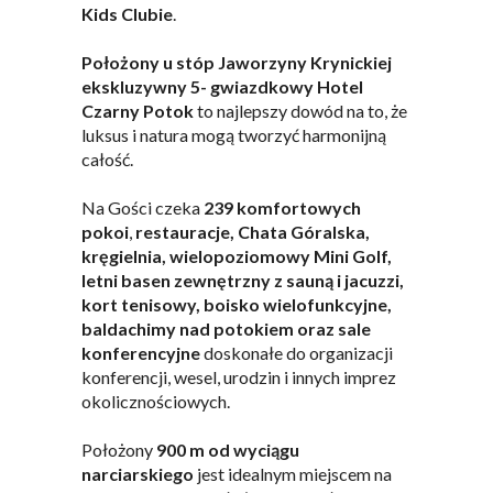
Kids Clubie
.
Położony u stóp Jaworzyny Krynickiej
ekskluzywny 5- gwiazdkowy Hotel
Czarny Potok
to najlepszy dowód na to, że
luksus i natura mogą tworzyć harmonijną
całość.
Na Gości czeka
239 komfortowych
pokoi
,
restauracje, Chata Góralska,
kręgielnia, wielopoziomowy Mini Golf,
letni basen zewnętrzny z sauną i jacuzzi,
kort tenisowy, boisko wielofunkcyjne,
baldachimy nad potokiem oraz sale
konferencyjne
doskonałe do organizacji
konferencji, wesel, urodzin i innych imprez
okolicznościowych.
Położony
900 m od wyciągu
narciarskiego
jest idealnym miejscem na