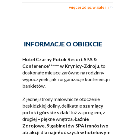
więcej zdjęć w galerii
INFORMACJE O OBIEKCIE
Hotel Czarny Potok Resort SPA &
Conference***** w Krynicy-Zdroju
, to
doskonałe miejsce zarówno na rodzinny
wypoczynek, jak i organizacje konferencji i
bankietów.
Z jednej strony malownicze otoczenie
beskidzkiej doliny, delikatnie
szumiący
potok i górskie szlaki
tuż za progiem, z
drugiej – piękne wnętrza,
Łaźnie
Zdrojowe, 9 gabinetów SPA i mnóstwo
atrakcji dla najmłodszych
w hotelowym