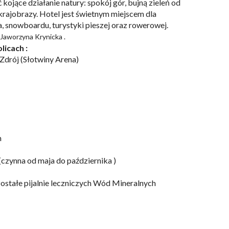
jące działanie natury: spokój gór, bujną zieleń od
krajobrazy. Hotel jest świetnym miejscem dla
 snowboardu, turystyki pieszej oraz rowerowej.
 Jaworzyna Krynicka .
licach :
drój (Słotwiny Arena)
m
czynna od maja do października )
ostałe pijalnie leczniczych Wód Mineralnych