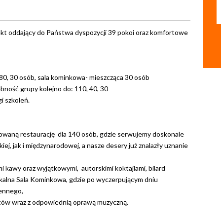
ekt oddający do Państwa dyspozycji 39 pokoi oraz komfortowe
 80, 30 osób, sala kominkowa- mieszcząca 30 osób
ebność grupy kolejno do: 110, 40, 30
i szkoleń.
zowaną restaurację dla 140 osób, gdzie serwujemy doskonale
ej, jak i międzynarodowej, a nasze desery już znalazły uznanie
i kawy oraz wyjątkowymi, autorskimi koktajlami, bilard
unikalna Sala Kominkowa, gdzie po wyczerpującym dniu
iennego,
etów wraz z odpowiednią oprawą muzyczną.