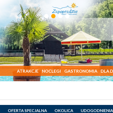
ATRAKCJE
NOCLEGI
GASTRONOMIA
DLA D
I
OFERTA SPECJALNA
OKOLICA
UDOGODNIENIA