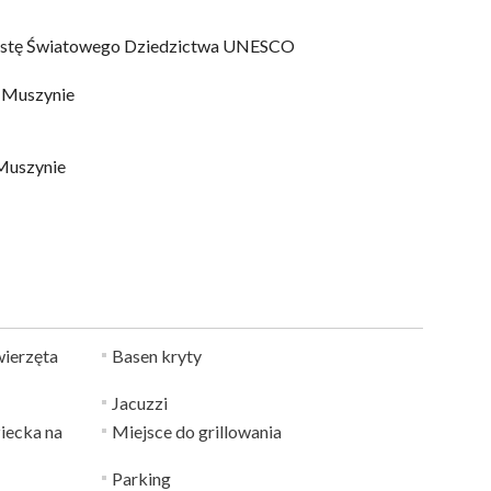
 listę Światowego Dziedzictwa UNESCO
w Muszynie
Muszynie
ierzęta
Basen kryty
Jacuzzi
iecka na
Miejsce do grillowania
Parking