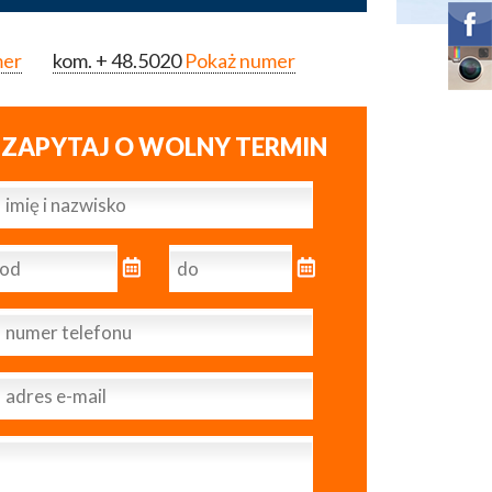
mer
kom.
+ 48.5020
Pokaż numer
ZAPYTAJ O WOLNY TERMIN