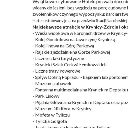
Wyjątkowe usytuowanie Hotelu pozwala docenić ko
wiosny do jesieni, bez względu na porę cudowne 
zwolenników czynnego wypoczynku: narciarstwa,
Hotel ustuowany jest na przeciwko Stacji Narciarskiej
Najciekawsze atrakcje w Krynicy-Zdroju i oko
- Wieża widokowa w koronach drzew w Krynicy-Z
- Kolej Gondolowa na Jaworzynę Krynicką
- Kolej linowa na Górę Parkową
- Rajskie zjeżdżalnie na Górze Parkowej
- Liczne szlaki turystyczne
- Krynicki Szlak Cerkwi Łemkowskich
- Liczne trasy rowerowe
- Spływ Doliną Popradu - kajakiem lub pontone
- Muzeum zabawek
- Fontanna multimedialna na Krynickim Deptaku (
- Park Linowy
- Pijalnia Główna na Krynickim Deptaku oraz poz
- Muzeum Nikifora w Krynicy
- Mofeta w Tyliczu
- Tylicka Golgota
- Jazda konna na Farmie Lama w Tyliczu