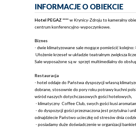
INFORMACJE O OBIEKCIE
Hotel PEGAZ ****
w Krynicy-Zdroju to kameralny obi
centrum konferencyjno-wypoczynkowe.
Biznes
- dwie klimatyzowane sale mogące pomieścić kolejno:
Ułożenie krzeseł w układzie teatralnym zwiększa licz
Sale wyposażone są w sprzęt multimedialny do obsług
Restauracja
- hotel oddaje do Państwa dyspozycji własną klimaty
dobrane, stosownie do pory roku potrawy kuchni polski
wśród naszych dotychczasowych gości hotelowych,
- klimatyczny Coffee Club, swych gości kusi aromatam
- do dyspozycji gości przeznaczona jest przytulna i 
odnajdziecie Państwo ucieczkę od stresów dnia codz
- posiadamy duże doświadczenie w organizacji banki