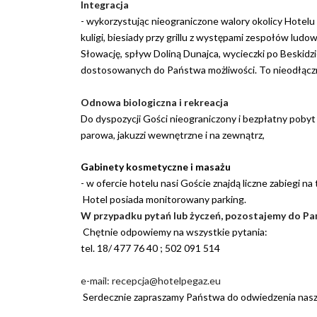
Integracja
- wykorzystując nieograniczone walory okolicy Hotel
kuligi, biesiady przy grillu z występami zespołów lud
Słowację, spływ Doliną Dunajca, wycieczki po Beskidzi
dostosowanych do Państwa możliwości. To nieodłączna
Odnowa biologiczna i rekreacja
Do dyspozycji Gości nieograniczony i bezpłatny pobyt 
parowa, jakuzzi wewnętrzne i na zewnątrz,
Gabinety kosmetyczne i masażu
- w ofercie hotelu nasi Goście znajdą liczne zabiegi na
Hotel posiada monitorowany parking.
W przypadku pytań lub życzeń, pozostajemy do Pa
Chętnie odpowiemy na wszystkie pytania:
tel. 18/ 477 76 40 ; 502 091 514
e-mail: recepcja@hotelpegaz.eu
Serdecznie zapraszamy Państwa do odwiedzenia nasz