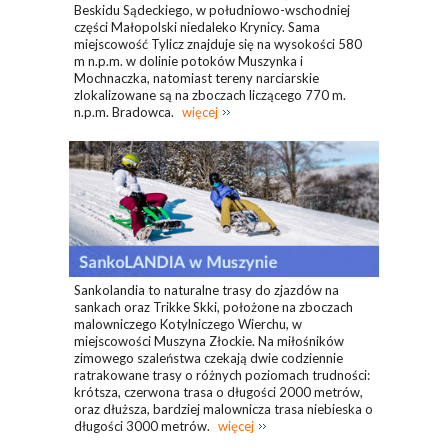
Beskidu Sądeckiego, w południowo-wschodniej
części Małopolski niedaleko Krynicy. Sama
miejscowość Tylicz znajduje się na wysokości 580
m n.p.m. w dolinie potoków Muszynka i
Mochnaczka, natomiast tereny narciarskie
zlokalizowane są na zboczach liczącego 770 m.
n.p.m. Bradowca.
więcej
Sankolandia to naturalne trasy do zjazdów na
sankach oraz Trikke Skki, położone na zboczach
malowniczego Kotylniczego Wierchu, w
miejscowości Muszyna Złockie. Na miłośników
zimowego szaleństwa czekają dwie codziennie
ratrakowane trasy o różnych poziomach trudności:
krótsza, czerwona trasa o długości 2000 metrów,
oraz dłuższa, bardziej malownicza trasa niebieska o
długości 3000 metrów.
więcej