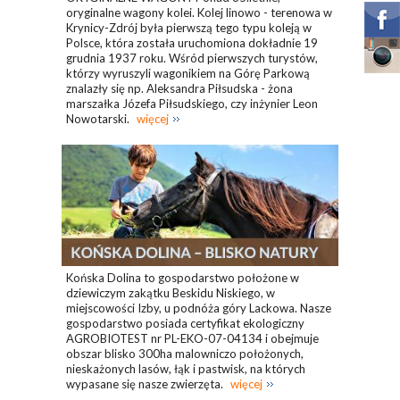
oryginalne wagony kolei. Kolej linowo - terenowa w
Krynicy-Zdrój była pierwszą tego typu koleją w
Polsce, która została uruchomiona dokładnie 19
grudnia 1937 roku. Wśród pierwszych turystów,
którzy wyruszyli wagonikiem na Górę Parkową
znalazły się np. Aleksandra Piłsudska - żona
marszałka Józefa Piłsudskiego, czy inżynier Leon
Nowotarski.
więcej
Końska Dolina to gospodarstwo położone w
dziewiczym zakątku Beskidu Niskiego, w
miejscowości Izby, u podnóża góry Lackowa. Nasze
gospodarstwo posiada certyfikat ekologiczny
AGROBIOTEST nr PL-EKO-07-04134 i obejmuje
obszar blisko 300ha malowniczo położonych,
nieskażonych lasów, łąk i pastwisk, na których
wypasane się nasze zwierzęta.
więcej