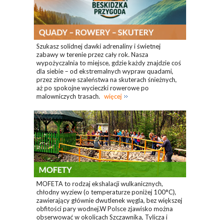
Szukasz solidnej dawki adrenaliny i świetnej
zabawy w terenie przez cały rok. Nasza
wypożyczalnia to miejsce, gdzie każdy znajdzie coś
dla siebie – od ekstremalnych wypraw quadami,
przez zimowe szaleństwa na skuterach śnieżnych,
aż po spokojne wycieczki rowerowe po
malowniczych trasach.
więcej
MOFETA to rodzaj ekshalacji wulkanicznych,
chłodny wyziew (o temperaturze poniżej 100°C),
zawierający głównie dwutlenek węgla, bez większej
obfitości pary wodnej.W Polsce zjawisko można
obserwować w okolicach Szczawnika, Tylicza i