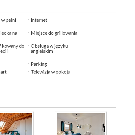
 w pełni
Internet
iecka na
Miejsce do grillowania
fikowany do
Obsługa w języku
ci i
angielskim
Parking
art
Telewizja w pokoju