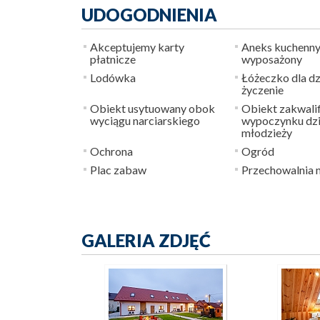
UDOGODNIENIA
Akceptujemy karty
Aneks kuchenny
płatnicze
wyposażony
Lodówka
Łóżeczko dla dz
życzenie
Obiekt usytuowany obok
Obiekt zakwali
wyciągu narciarskiego
wypoczynku dzie
młodzieży
Ochrona
Ogród
Plac zabaw
Przechowalnia n
GALERIA ZDJĘĆ