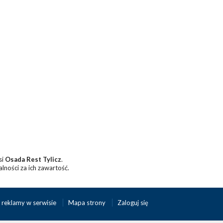
si
Osada Rest Tylicz
.
lności za ich zawartość.
 reklamy w serwisie
Mapa strony
Zaloguj się