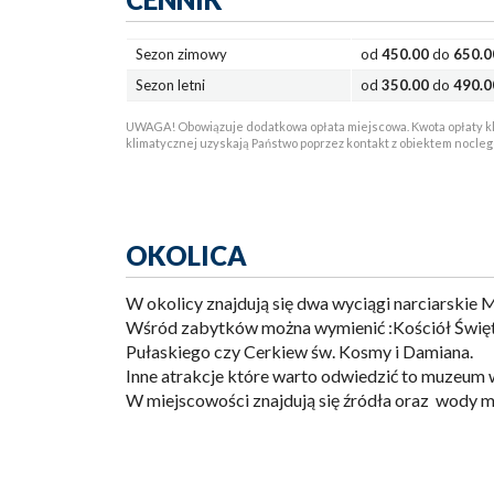
Sezon zimowy
od
450.00
do
650.0
Sezon letni
od
350.00
do
490.0
UWAGA! Obowiązuje dodatkowa opłata miejscowa. Kwota opłaty kli
klimatycznej uzyskają Państwo poprzez kontakt z obiektem nocle
OKOLICA
W okolicy znajdują się dwa wyciągi narciarskie Ma
Wśród zabytków można wymienić :Kościół Święt
Pułaskiego czy Cerkiew św. Kosmy i Damiana.
Inne atrakcje które warto odwiedzić to muzeum 
W miejscowości znajdują się źródła oraz wody m