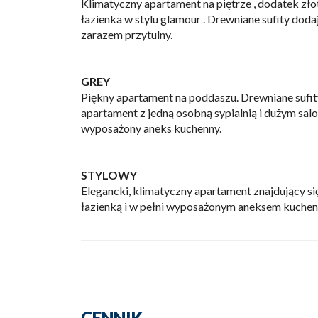
Klimatyczny apartament na piętrze , dodatek zło
łazienka w stylu glamour . Drewniane sufity doda
zarazem przytulny.
GREY
Piękny apartament na poddaszu. Drewniane sufit
apartament z jedną osobną sypialnią i dużym sal
wyposażony aneks kuchenny.
STYLOWY
Elegancki, klimatyczny apartament znajdujący si
łazienką i w pełni wyposażonym aneksem kuche
CENNIK