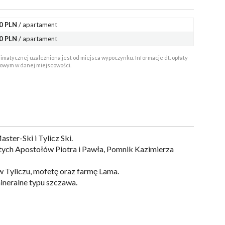
0 PLN
/ apartament
0 PLN
/ apartament
matycznej uzależniona jest od miejsca wypoczynku. Informacje dt. opłaty
gowym w danej miejscowości.
ster-Ski i Tylicz Ski.
ych Apostołów Piotra i Pawła, Pomnik Kazimierza
w Tyliczu, mofetę oraz farmę Lama.
ineralne typu szczawa.