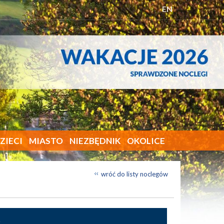
EN
ZIECI
MIASTO
NIEZBĘDNIK
OKOLICE
wróć do listy noclegów