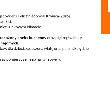
jscowości Tylicz nieopodal Krynica-Zdrój.
er-Ski.
 nietuzinkowym klimacie.
posażony aneks kuchenny
oraz piękną łazienkę.
 znajomych.
aw dla dzieci, zadaszoną wiatę oraz palenisko gdzie
az pomieszczenie na narty i rowery.