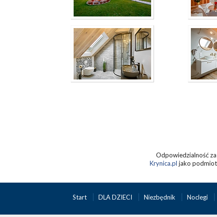
Odpowiedzialność za 
Krynica.pl
jako podmiot 
Start
DLA DZIECI
Niezbędnik
Noclegi