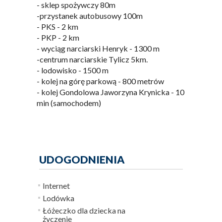
- sklep spożywczy 80m
-przystanek autobusowy 100m
- PKS - 2 km
- PKP - 2 km
- wyciąg narciarski Henryk - 1300 m
-centrum narciarskie Tylicz 5km.
- lodowisko - 1500 m
- kolej na górę parkową - 800 metrów
- kolej Gondolowa Jaworzyna Krynicka - 10
min (samochodem)
UDOGODNIENIA
Internet
Lodówka
Łóżeczko dla dziecka na
życzenie