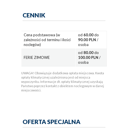
CENNIK
Cena podstawowa (w
od
60.00
do
zależności od terminu i ilości
90.00 PLN
/
noclegów)
osoba
od
80.00
do
FERIE ZIMOWE
100.00 PLN
/
osoba
UWAGA! Obowiązuje dodatkowa opłata miejscowa. Kwota
opłaty klimatycznej uzależniona jest od miejsca
wypoczynku. Informacje dt. opłaty klimatycznej uzyskają
Państwo poprzez kontakt z obiektem noclegowym w danej
miejscowości.
OFERTA SPECJALNA