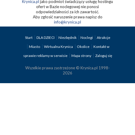
Krynica.pl
jako podmiot świadczący usługę hostingu
ofert w Bazie noclegowej nie ponosi
odpowiedzialności za ich zawartość.
Aby zgłosić naruszenie prawa napisz do
info@krynica.pl
Start
DLA DZIECI
Niezbędnik
Noclegi
Atrakcje
Miasto
Wirtualna Krynica
Okolice
Kontakt w
sprawie reklamy w serwisie
Mapa strony
Zaloguj się
Wszelkie prawa zastrzeżone © Krynica.pl 1998-
2026