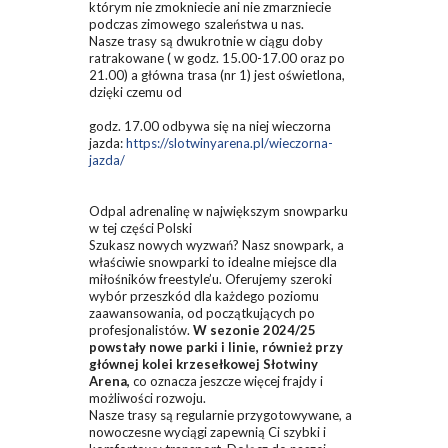
którym nie zmokniecie ani nie zmarzniecie
podczas zimowego szaleństwa u nas.
Nasze trasy są dwukrotnie w ciągu doby
ratrakowane ( w godz. 15.00-17.00 oraz po
21.00) a główna trasa (nr 1) jest oświetlona,
dzięki czemu od
godz. 17.00 odbywa się na niej wieczorna
jazda:
https://slotwinyarena.pl/wieczorna-
jazda/
Odpal adrenalinę w największym snowparku
w tej części Polski
Szukasz nowych wyzwań? Nasz snowpark, a
właściwie snowparki to idealne miejsce dla
miłośników freestyle’u. Oferujemy szeroki
wybór przeszkód dla każdego poziomu
zaawansowania, od początkujących po
profesjonalistów.
W sezonie 2024/25
powstały nowe parki i linie, również przy
głównej kolei krzesełkowej Słotwiny
Arena,
co oznacza jeszcze więcej frajdy i
możliwości rozwoju.
Nasze trasy są regularnie przygotowywane, a
nowoczesne wyciągi zapewnią Ci szybki i