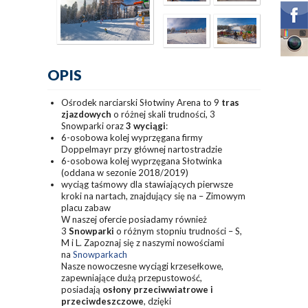
OPIS
Ośrodek narciarski Słotwiny Arena to 9
tras
zjazdowych
o różnej skali trudności, 3
Snowparki oraz
3 wyciągi
:
6-osobowa kolej wyprzęgana firmy
Doppelmayr przy głównej nartostradzie
6-osobowa kolej wyprzęgana Słotwinka
(oddana w sezonie 2018/2019)
wyciąg taśmowy dla stawiających pierwsze
kroki na nartach, znajdujący się na – Zimowym
placu zabaw
W naszej ofercie posiadamy również
3
Snowparki
o różnym stopniu trudności – S,
M i L. Zapoznaj się z naszymi nowościami
na
Snowparkach
Nasze nowoczesne wyciągi krzesełkowe,
zapewniające dużą przepustowość,
posiadają
osłony przeciwwiatrowe i
przeciwdeszczowe
, dzięki