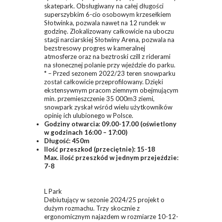
skatepark. Obsługiwany na całej długości
superszybkim 6-cio osobowym krzesełkiem
Słotwinka, pozwala nawet na 12 rundek w
godzinę. Zlokalizowany całkowicie na uboczu
stacji narciarskiej Słotwiny Arena, pozwala na
bezstresowy progres w kameralnej
atmosferze oraz na beztroski czill z riderami
na słonecznej polanie przy wjeździe do parku.
* – Przed sezonem 2022/23 teren snowparku
został całkowicie przeprofilowany. Dzięki
ekstensywnym pracom ziemnym obejmującym
min. przemieszczenie 35 000m3 ziemi,
snowpark zyskał wśród wielu użytkowników
opinię ich ulubionego w Polsce.
Godziny otwarcia: 09.00-17.00 (oświetlony
w godzinach 16:00 – 17:00)
Długość: 450m
Ilość przeszkod (przeciętnie): 15-18
Max. ilość przeszkód w jednym przejeździe:
7-8
L Park
Debiutujący w sezonie 2024/25 projekt o
dużym rozmachu. Trzy skocznie z
ergonomicznym najazdem w rozmiarze 10-12-