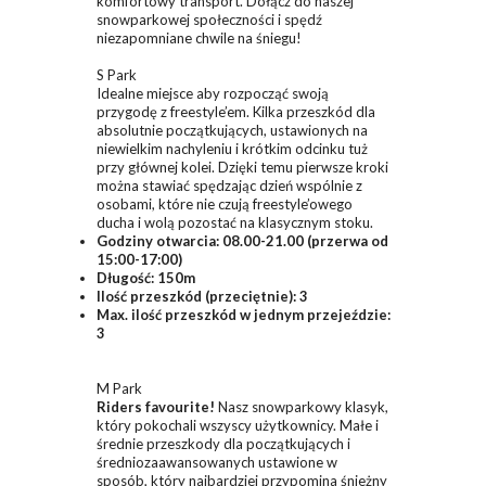
komfortowy transport. Dołącz do naszej
snowparkowej społeczności i spędź
niezapomniane chwile na śniegu!
S Park
Idealne miejsce aby rozpocząć swoją
przygodę z freestyle’em. Kilka przeszkód dla
absolutnie początkujących, ustawionych na
niewielkim nachyleniu i krótkim odcinku tuż
przy głównej kolei. Dzięki temu pierwsze kroki
można stawiać spędzając dzień wspólnie z
osobami, które nie czują freestyle’owego
ducha i wolą pozostać na klasycznym stoku.
Godziny otwarcia: 08.00-21.00 (przerwa od
15:00-17:00)
Długość: 150m
Ilość przeszkód (przeciętnie): 3
Max. ilość przeszkód w jednym przejeździe:
3
M Park
Riders favourite!
Nasz snowparkowy klasyk,
który pokochali wszyscy użytkownicy. Małe i
średnie przeszkody dla początkujących i
średniozaawansowanych ustawione w
sposób, który najbardziej przypomina śnieżny