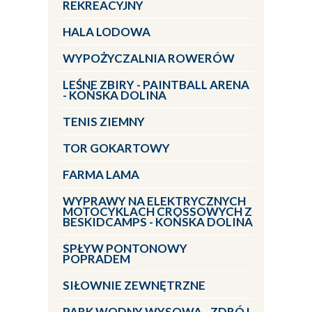
REKREACYJNY
HALA LODOWA
WYPOŻYCZALNIA ROWERÓW
LEŚNE ZBIRY - PAINTBALL ARENA
- KOŃSKA DOLINA
TENIS ZIEMNY
TOR GOKARTOWY
FARMA LAMA
WYPRAWY NA ELEKTRYCZNYCH
MOTOCYKLACH CROSSOWYCH Z
BESKIDCAMPS - KOŃSKA DOLINA
SPŁYW PONTONOWY
POPRADEM
SIŁOWNIE ZEWNĘTRZNE
PARK WODNY WYSOWA - ZDRÓJ