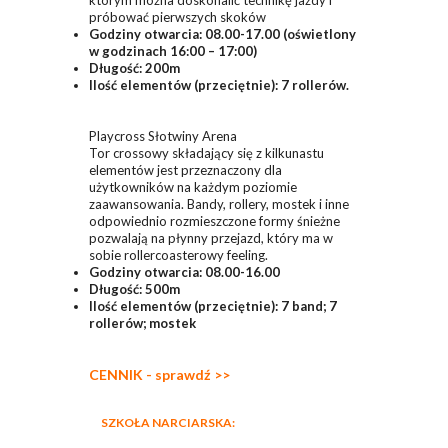
którym można doskonalić technikę jazdy i
próbować pierwszych skoków
Godziny otwarcia: 08.00-17.00 (oświetlony
w godzinach 16:00 – 17:00)
Długość: 200m
Ilość elementów (przeciętnie): 7 rollerów.
Playcross Słotwiny Arena
Tor crossowy składający się z kilkunastu
elementów jest przeznaczony dla
użytkowników na każdym poziomie
zaawansowania. Bandy, rollery, mostek i inne
odpowiednio rozmieszczone formy śnieżne
pozwalają na płynny przejazd, który ma w
sobie rollercoasterowy feeling.
Godziny otwarcia: 08.00-16.00
Długość: 500m
Ilość elementów (przeciętnie): 7 band; 7
rollerów; mostek
CENNIK - sprawdź >>
SZKOŁA NARCIARSKA: