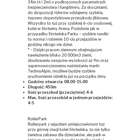
14m (+/-2m) o podkręconych parametrach
bezpieczeństwa i hangtime’u. Za skoczniami,
do dyspozycji riderów oddajemy szybkie,
typowo slopestyle’owe przeszkody jibbowe.
Wszystko to tuż przy szybkiej 6-cio osobowej,
kolei w Słotwiny Arena. Podobnie jak w
przypadku Słotwinka Parku – szybkie rundki
to norma i robienie 10-ciu przejazdów w
godzinę nikogo nie dziwi.
* – Dzięki pracom ziemnym obejmującym
nawiezienie blisko 20 000m3 ziemi,
zbudowaniu nasypów wysokości aż 9m oraz
supernowoczesnemu naśnieżaniu marki
TechnoAlpin, możliwe będzie szybkie
uruchomienie obiektu już na początku zimy.
Godziny otwarcia: 08.00-15.00
Długość: 450m
Ilość przeszkod (przeciętnie): 4-6
Max. ilość przeszkód w jednym przejeździe:
4-5
RollerPark
Rollerpark z wjazdem umiejscowionym tuż
przy górnej stacji kolei Słotwinka, to nie tylko
świetna zabawa dla dzieciaków, ale park w