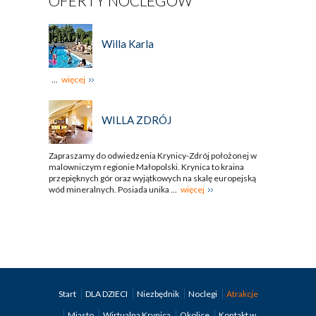
OFERTY NOCLEGÓW
Willa Karla
...
więcej
WILLA ZDRÓJ
Zapraszamy do odwiedzenia Krynicy-Zdrój położonej w
malowniczym regionie Małopolski. Krynica to kraina
przepięknych gór oraz wyjątkowych na skalę europejską
wód mineralnych. Posiada unika ...
więcej
Start
DLA DZIECI
Niezbędnik
Noclegi
Atrakcje
Miasto
Wirtualna Krynica
Okolice
Kontakt w