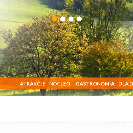
ATRAKCJE
NOCLEGI
GASTRONOMIA
DLA D
Atrakcje
Miasto
Wirtualna Krynica
Okolice
Kontakt w sprawie