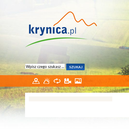
Start
DLA DZIECI
Niezbędnik
Noclegi