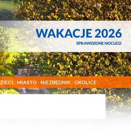
EN
ZIECI
MIASTO
NIEZBĘDNIK
OKOLICE
 reklamy w serwisie
Mapa strony
Zaloguj się