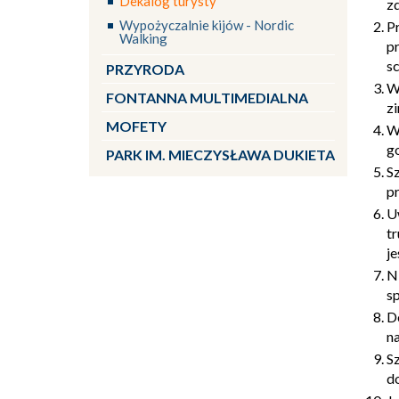
Dekalog turysty
zd
Wypożyczalnie kijów - Nordic
Pr
Walking
p
sc
PRZYRODA
W 
FONTANNA MULTIMEDIALNA
z
MOFETY
W
g
PARK IM. MIECZYSŁAWA DUKIETA
S
p
U
tr
j
N
s
De
na
Sz
d