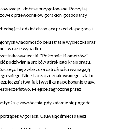
mprowizacje... dobrze przygotowane. Poczytaj
skazówek przewodników górskich, gospodarzy
będną jest odzież chroniąca przed złą pogodą i
omych wiadomość o celu i trasie wycieczki oraz
moc w razie wypadku.
czestnika wycieczki. "Pożeranie kilometrów"
ość podziwiania uroków górskiego krajobrazu.
. Szczególnej zwłaszcza ostrożności wymagają
tarego śniegu. Nie zbaczaj ze znakowanego szlaku -
pieczeństwa, jak i wysiłku na pokonanie trasy.
ebezpieczeństwo. Miejsce zagrożone przez
wstydź się zawrócenia, gdy załamie się pogoda,
ć i porządek w górach. Usuwając śmieci dajesz