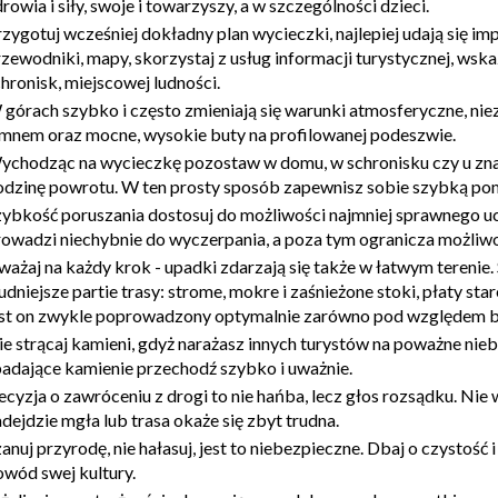
rowia i siły, swoje i towarzyszy, a w szczególności dzieci.
zygotuj wcześniej dokładny plan wycieczki, najlepiej udają się i
rzewodniki, mapy, skorzystaj z usług informacji turystycznej, w
hronisk, miejscowej ludności.
górach szybko i często zmieniają się warunki atmosferyczne, niez
imnem oraz mocne, wysokie buty na profilowanej podeszwie.
ychodząc na wycieczkę pozostaw w domu, w schronisku czy u znaj
odzinę powrotu. W ten prosty sposób zapewnisz sobie szybką po
zybkość poruszania dostosuj do możliwości najmniej sprawnego u
rowadzi niechybnie do wyczerpania, a poza tym ogranicza możliw
ważaj na każdy krok - upadki zdarzają się także w łatwym terenie
udniejsze partie trasy: strome, mokre i zaśnieżone stoki, płaty s
est on zwykle poprowadzony optymalnie zarówno pod względem bez
ie strącaj kamieni, gdyż narażasz innych turystów na poważne ni
padające kamienie przechodź szybko i uważnie.
cyzja o zawróceniu z drogi to nie hańba, lecz głos rozsądku. Nie 
dejdzie mgła lub trasa okaże się zbyt trudna.
anuj przyrodę, nie hałasuj, jest to niebezpieczne. Dbaj o czystoś
owód swej kultury.