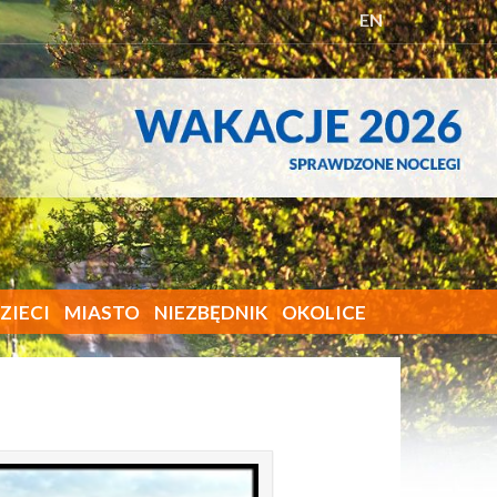
EN
ZIECI
MIASTO
NIEZBĘDNIK
OKOLICE