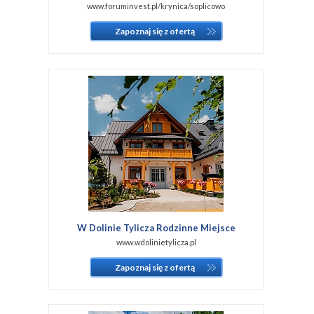
www.foruminvest.pl/krynica/soplicowo
Zapoznaj się z ofertą
W Dolinie Tylicza Rodzinne Miejsce
www.wdolinietylicza.pl
Zapoznaj się z ofertą