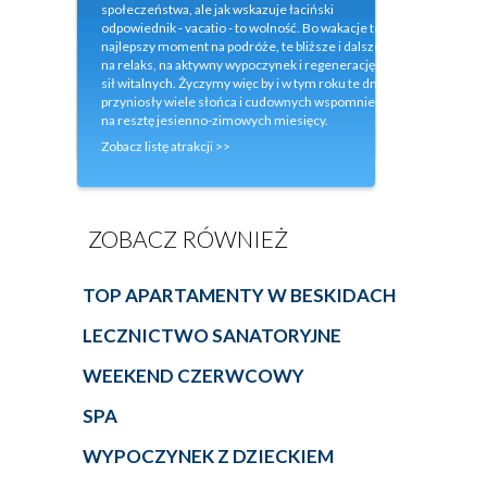
społeczeństwa, ale jak wskazuje łaciński
odpowiednik - vacatio - to wolność. Bo wakacje to
najlepszy moment na podróże, te bliższe i dalsze,
na relaks, na aktywny wypoczynek i regenerację
sił witalnych. Życzymy więc by i w tym roku te dni
przyniosły wiele słońca i cudownych wspomnień
na resztę jesienno-zimowych miesięcy.
Zobacz listę atrakcji >>
ZOBACZ RÓWNIEŻ
TOP APARTAMENTY W BESKIDACH
LECZNICTWO SANATORYJNE
WEEKEND CZERWCOWY
SPA
WYPOCZYNEK Z DZIECKIEM