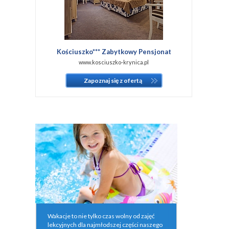
Kościuszko*** Zabytkowy Pensjonat
www.kosciuszko-krynica.pl
Zapoznaj się z ofertą
Wakacje to nie tylko czas wolny od zajęć
lekcyjnych dla najmłodszej części naszego