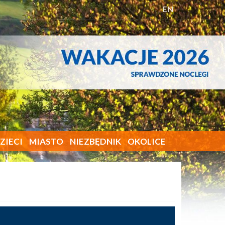
EN
ZIECI
MIASTO
NIEZBĘDNIK
OKOLICE