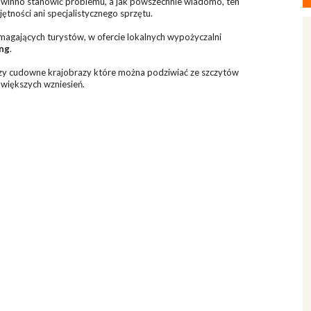
powinno stanowić problemu, a jak powszechnie wiadomo, ten
tności ani specjalistycznego sprzętu.
agających turystów, w ofercie lokalnych wypożyczalni
ng
.
oczy cudowne krajobrazy które można podziwiać ze szczytów
 większych wzniesień.