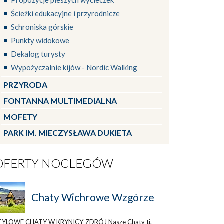
Propozycje pieszych wycieczek
Ścieżki edukacyjne i przyrodnicze
Schroniska górskie
Punkty widokowe
Dekalog turysty
Wypożyczalnie kijów - Nordic Walking
PRZYRODA
FONTANNA MULTIMEDIALNA
MOFETY
PARK IM. MIECZYSŁAWA DUKIETA
OFERTY NOCLEGÓW
Chaty Wichrowe Wzgórze
TYLOWE CHATY W KRYNICY-ZDRÓJ Nasze Chaty tj.