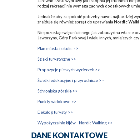
zarówno czasu wyprawy jak i stopnia jej trudności nie 
rodzaj rekreacji nie wymaga żadnych dodatkowych umieję
Jednakże aby zaspokoić potrzeby nawet najbardziej wym
znajduje się również sprzęt do uprawiania
Nordic Walki
Nie pozostaje więc nic innego jak zobaczyć na własne 
Jaworzyny, Góry Parkowej i wielu innych, mniejszych czy
Plan miasta i okolic >>
Szlaki turystyczne >>
Propozycje pieszych wycieczek >>
Ścieżki edukacyjne i przyrodnicze >>
Schroniska górskie >>
Punkty widokowe >>
Dekalog turysty >>
Wypożyczalnie kijów - Nordic Walking >>
DANE KONTAKTOWE