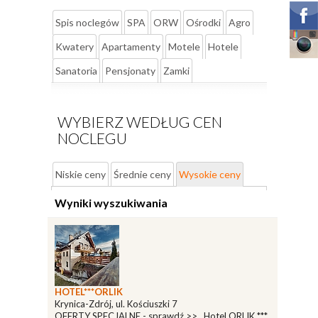
Spis noclegów
SPA
ORW
Ośrodki
Agro
Kwatery
Apartamenty
Motele
Hotele
Sanatoria
Pensjonaty
Zamki
WYBIERZ WEDŁUG CEN
NOCLEGU
Niskie ceny
Średnie ceny
Wysokie ceny
Wyniki wyszukiwania
HOTEL***ORLIK
Krynica-Zdrój, ul. Kościuszki 7
OFERTY SPECJALNE - sprawdź >> Hotel ORLIK ***